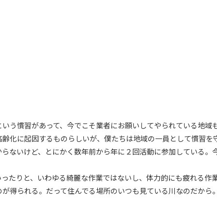
という慣習があって、今でこそ業者にお願いしてやられている地域
高齢化に起因するものらしいが、僕たちは地域の一員として慣習を
からないけど、とにかく数年前から年に２回活動に参加している。
いったりと、いわゆる綺麗な作業ではないし、体力的にも疲れる作
のが得られる。だって住んでる場所のいつも見ている川なのだから