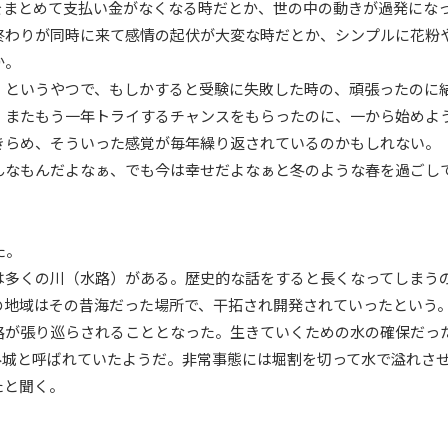
をまとめて支払い金がなくなる時だとか、世の中の動きが過発にな
終わりが同時に来て感情の起伏が大変な時だとか、シンプルに花粉
か。
」というやつで、もしかすると受験に失敗した時の、頑張ったのに
。またもう一年トライするチャンスをもらったのに、一から始めよ
きらめ、そういった感覚が毎年繰り返されているのかもしれない。
んなもんだよなぁ、でも今は幸せだよなぁと冬のような春を過ごし
た。
は多くの川（水路）がある。歴史的な話をすると長くなってしまう
の地域はその昔海だった場所で、干拓され開発されていったという
路が張り巡らされることとなった。生きていくための水の確保だっ
み城と呼ばれていたようだ。非常事態には堀割を切って水で溢れさ
たと聞く。