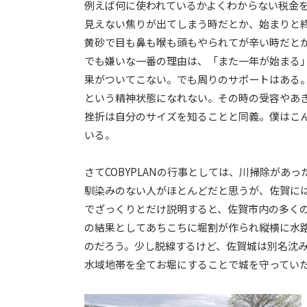
例えば何に使われているかよくわからない税金
見えない焦りが出てしまう時だとか、始まりと
黄砂で目も鼻も喉も頭もやられてが辛い時だと
でも嫌いな一番の理由は、「また一年が始まる
果がついてこない。でも周りのサポートはある
という精神状態になれない。その時の受容やあ
挫折は自分のサイズを知ることと同義。僕はこ
いる。
さてCOBYPLANの行事としては、川掃除があっ
馴染みのない人がほとんどだと思うが、佐賀に
でざっくりとだけ説明すると、佐賀市内の多く
の結果としてあちこちに堀割が作られ縦横に水
のだろう。少し脱線するけど、佐賀城は別名沈
水域地帯を全てお堀にすることで城を守ってい