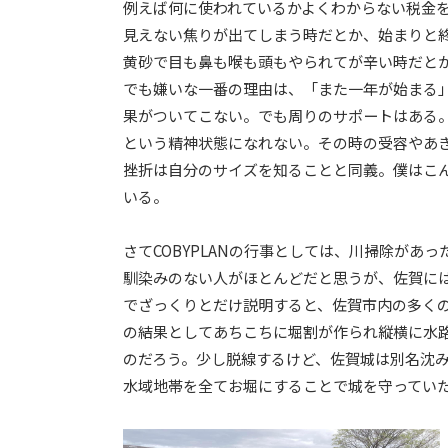
例えば何に使われているかよくわからない税金
見えない焦りが出てしまう時だとか、始まりと
黄砂で目も鼻も喉も頭もやられてが辛い時だと
でも嫌いな一番の理由は、「また一年が始まる
果がついてこない。でも周りのサポートはある
という精神状態になれない。その時の受容やあ
挫折は自分のサイズを知ることと同義。僕はこ
いる。
さてCOBYPLANの行事としては、川掃除があっ
馴染みのない人がほとんどだと思うが、佐賀に
でざっくりとだけ説明すると、佐賀市内の多く
の結果としてあちこちに堀割が作られ縦横に水
のだろう。少し脱線するけど、佐賀城は別名沈
水域地帯を全てお堀にすることで城を守ってい