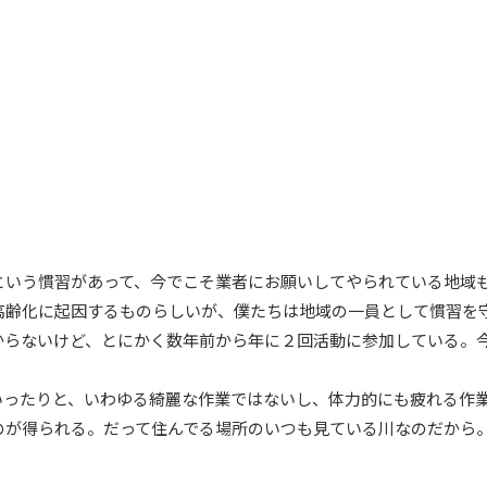
という慣習があって、今でこそ業者にお願いしてやられている地域
高齢化に起因するものらしいが、僕たちは地域の一員として慣習を
からないけど、とにかく数年前から年に２回活動に参加している。
いったりと、いわゆる綺麗な作業ではないし、体力的にも疲れる作
のが得られる。だって住んでる場所のいつも見ている川なのだから