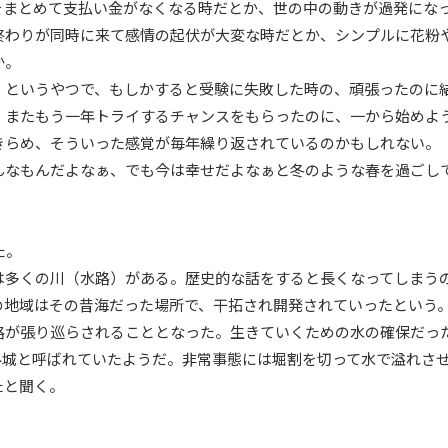
をまとめて支払い金がなくなる時だとか、世の中の動きが過発にな
終わりが同時に来て感情の起伏が大変な時だとか、シンプルに花粉
か。
」というやつで、もしかすると受験に失敗した時の、頑張ったのに
。またもう一年トライするチャンスをもらったのに、一から始めよ
きらめ、そういった感覚が毎年繰り返されているのかもしれない。
んなもんだよなぁ、でも今は幸せだよなぁと冬のような春を過ごし
た。
は多くの川（水路）がある。歴史的な話をすると長くなってしまう
の地域はその昔海だった場所で、干拓され開発されていったという
路が張り巡らされることとなった。生きていくための水の確保だっ
み城と呼ばれていたようだ。非常事態には堀割を切って水で溢れさ
たと聞く。