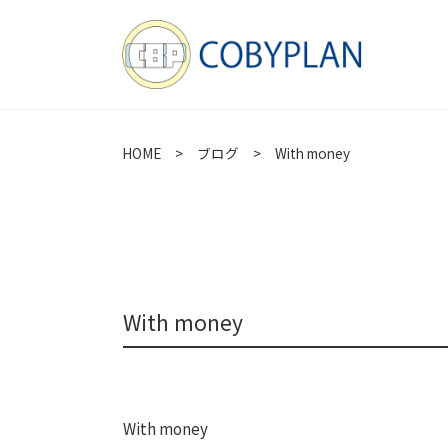
HOME
>
ブログ
> With money
With money
With money