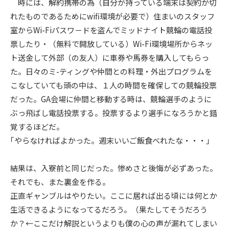
時には、解約携帯の為（自分が持っている端末は契約が切
れたものであるためにwifi環境が必要で）住まいのスタッフ
室からWi-Fiパスワ－ドを盗んでミッドナイト競輪の電話投
票したり・（無料で開放している）Wi-Fi環境場所からネッ
ト送金して外部（の友人）に車券や馬券を購入してもらっ
た。日々のミ-ティングや仲間との料理・外出プログラムを
こなしていても頭の中は、１人の時間を確保しての競輪投票
だった。GA会場に仲間と移動する時は、競輪選手のように
ぶっ飛ばし電話投票する。投票するより選手になろうかと錯
覚するほどだ。
｢やらなければよかった。週末いいご飯食べれたな・・・｣
結果は、入寮前と同じだった。惨めさと後悔が必ずあった。
それでも、また裏金を作る。
正直ギャンブルはやりたい。ここに居れば出る頃には何とか
生活できるようになってるだろう。（果たしてそうだろう
か？←ここだけ解説というよりも僕の心の声が漏れてしまい