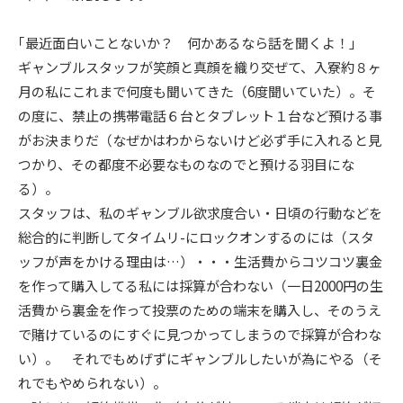
｢最近面白いことないか？ 何かあるなら話を聞くよ！｣
ギャンブルスタッフが笑顔と真顔を織り交ぜて、入寮約８ヶ
月の私にこれまで何度も聞いてきた（6度聞いていた）。そ
の度に、禁止の携帯電話６台とタブレット１台など預ける事
がお決まりだ（なぜかはわからないけど必ず手に入れると見
つかり、その都度不必要なものなのでと預ける羽目にな
る）。
スタッフは、私のギャンブル欲求度合い・日頃の行動などを
総合的に判断してタイムリ-にロックオンするのには（スタ
ッフが声をかける理由は…）・・・生活費からコツコツ裏金
を作って購入してる私には採算が合わない（一日2000円の生
活費から裏金を作って投票のための端末を購入し、そのうえ
で賭けているのにすぐに見つかってしまうので採算が合わな
い）。 それでもめげずにギャンブルしたいが為にやる（そ
れでもやめられない）。